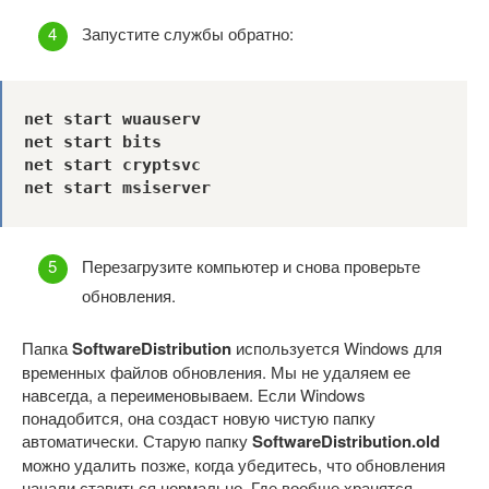
Запустите службы обратно:
net start wuauserv

net start bits

net start cryptsvc

net start msiserver
Перезагрузите компьютер и снова проверьте
обновления.
Папка
SoftwareDistribution
используется Windows для
временных файлов обновления. Мы не удаляем ее
навсегда, а переименовываем. Если Windows
понадобится, она создаст новую чистую папку
автоматически. Старую папку
SoftwareDistribution.old
можно удалить позже, когда убедитесь, что обновления
начали ставиться нормально. Где вообще хранятся