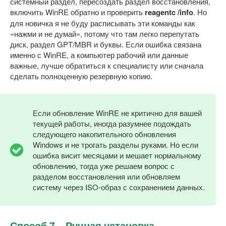
системный раздел, пересоздать раздел восстановления,
включить WinRE обратно и проверить
reagentc /info
. Но
для новичка я не буду расписывать эти команды как
«нажми и не думай», потому что там легко перепутать
диск, раздел GPT/MBR и буквы. Если ошибка связана
именно с WinRE, а компьютер рабочий или данные
важные, лучше обратиться к специалисту или сначала
сделать полноценную резервную копию.
Если обновление WinRE не критично для вашей
текущей работы, иногда разумнее подождать
следующего накопительного обновления
Windows и не трогать разделы руками. Но если
ошибка висит месяцами и мешает нормальному
обновлению, тогда уже решаем вопрос с
разделом восстановления или обновляем
систему через ISO-образ с сохранением данных.
Способ 7 – Ручная установка