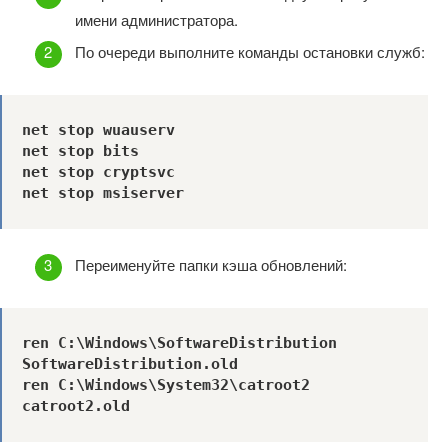
имени администратора.
По очереди выполните команды остановки служб:
net stop wuauserv

net stop bits

net stop cryptsvc

net stop msiserver
Переименуйте папки кэша обновлений:
ren C:\Windows\SoftwareDistribution 
SoftwareDistribution.old

ren C:\Windows\System32\catroot2 
catroot2.old