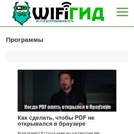
Перейти
к
контенту
Программы
0
155
Как сделать, чтобы PDF не
открывался в браузере
Всем привет! В статье ниже мы рассмотрим две