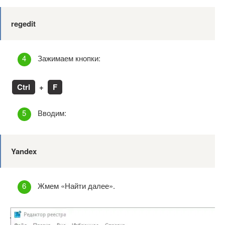
regedit
Зажимаем кнопки:
Ctrl
+
F
Вводим:
Yandex
Жмем «Найти далее».