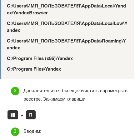
C:\Users\ИМЯ_ПОЛЬЗОВАТЕЛЯ\AppData\Local\Yand
ex\YandexBrowser
C:\Users\ИМЯ
_ПОЛЬЗОВАТЕЛЯ
\AppData\LocalLow\Y
andex
C:\Users\ИМЯ
_ПОЛЬЗОВАТЕЛЯ
\AppData\Roaming\Y
andex
C:\Program Files (x86)\Yandex
C:\Program Files\Yandex
Дополнительно я бы еще очистить параметры в
реестре. Зажимаем клавиши:
+
R
Вводим: