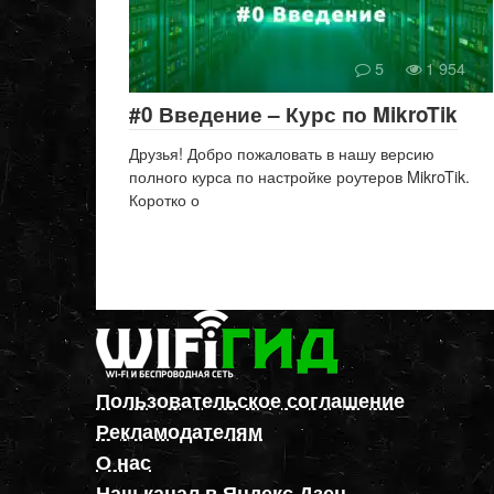
5
1 954
#0 Введение – Курс по MikroTik
Друзья! Добро пожаловать в нашу версию
полного курса по настройке роутеров MikroTik.
Коротко о
Пользовательское соглашение
Рекламодателям
О нас
Наш канал в Яндекс.Дзен