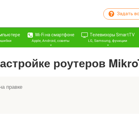
Задать в
омпьютере
Wi-Fi на смартфоне
Телевизоры SmartTV
 ошибки
Apple, Android, советы
LG, Samsung, функции
астройке роутеров MikroT
на правке