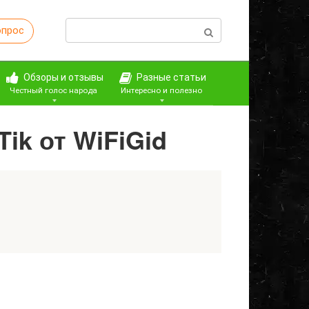
Поиск:
опрос
Обзоры и отзывы
Разные статьи
Честный голос народа
Интересно и полезно
ik от WiFiGid