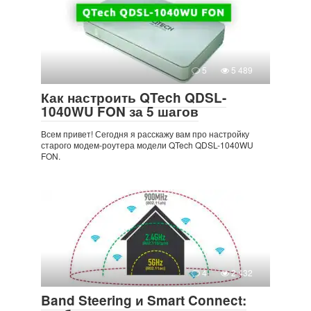
5
5 489
Как настроить QTech QDSL-
1040WU FON за 5 шагов
Всем привет! Сегодня я расскажу вам про настройку
старого модем-роутера модели QTech QDSL-1040WU
FON.
4
2 432
Band Steering и Smart Connect: