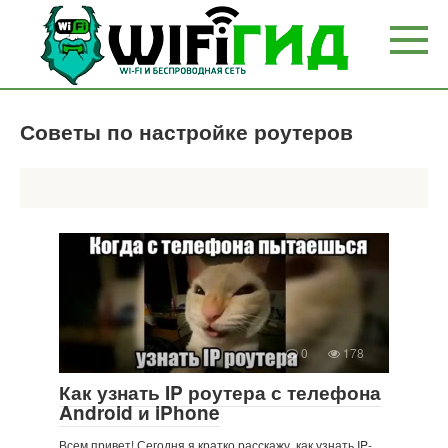
Перейти
к
контенту
Советы по настройке роутеров
0
178
Как узнать IP роутера с телефона
Android и iPhone
Всем привет! Сегодня я кратко расскажу, как узнать IP-