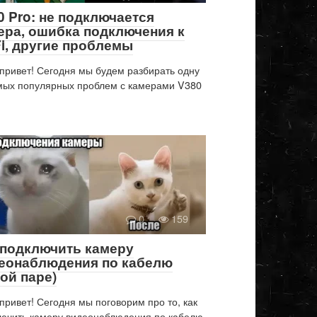
0 Pro: не подключается
ера, ошибка подключения к
Fi, другие проблемы
привет! Сегодня мы будем разбирать одну
мых популярных проблем с камерами V380
0
159
 подключить камеру
еонаблюдения по кабелю
той паре)
привет! Сегодня мы поговорим про то, как
ючить камеру видеонаблюдения по кабелю