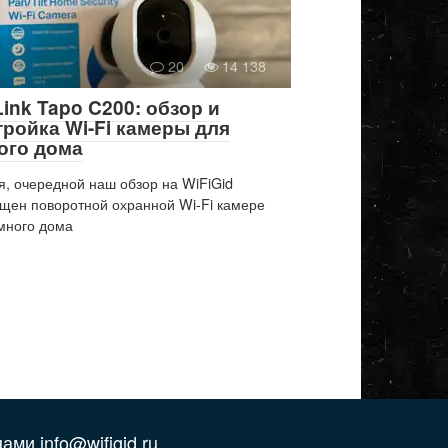
20
14 138
Link Tapo C200: обзор и
тройка Wi-Fi камеры для
ого дома
я, очередной наш обзор на WiFiGid
щен поворотной охранной Wi-Fi камере
много дома
ами info@wifigid.ru