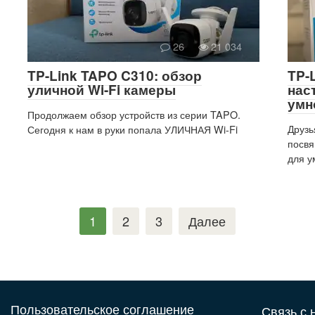
26
21 034
TP-Link TAPO C310: обзор
TP-
уличной Wi-Fi камеры
нас
умн
Продолжаем обзор устройств из серии TAPO.
Друзь
Сегодня к нам в руки попала УЛИЧНАЯ Wi-Fi
посвя
для у
1
2
3
Далее
Пользовательское соглашение
Связь с н