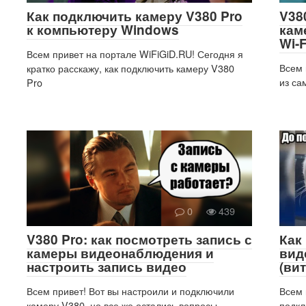
Как подключить камеру V380 Pro
V38
к компьютеру Windows
кам
Wi-
Всем привет на портале WiFiGiD.RU! Сегодня я
Всем 
кратко расскажу, как подключить камеру V380
из са
Pro
0
439
V380 Pro: как посмотреть запись с
Как
камеры видеонаблюдения и
вид
настроить запись видео
(ви
Всем привет! Вот вы настроили и подключили
Всем 
камеру V380, но все же остались вопросы
подкл