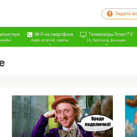
Задать в
омпьютере
Wi-Fi на смартфоне
Телевизоры SmartTV
 ошибки
Apple, Android, советы
LG, Samsung, функции
е
0
368