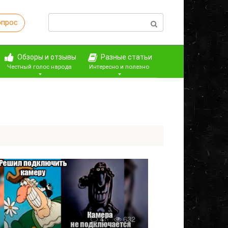
Поиск:
опрос
Обзоры и отзывы
Разные статьи
Честный голос народа
Интересно и полезно
4
632