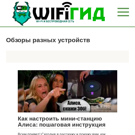
Перейти
к
контенту
Обзоры разных устройств
3
4 793
Как настроить мини-станцию
Алиса: пошаговая инструкция
Всем привет! Сегодня я расскажу и покажу вам, как