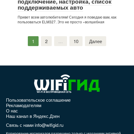
подключение, настройка, список
поддерживаемых авто
Привет всем автолюбителям! Сегодня я поведаю вам, как
пользоваться ELM327. Это не просто «волшебная
Пагинация
1
2
…
10
Далее
записей
Пользовательское соглашение
Рекламодателям
О нас
Наш канал в Яндекс.Дзен
Связь с нами info@wifigid.ru
Копирование материалов разрешено только с указанием активной