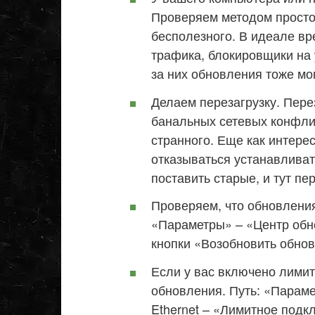
Проверяем методом простог
бесполезного. В идеале в
трафика, блокировщики на 
за них обновления тоже мог
Делаем перезагрузку. Перез
банальных сетевых конфлик
странного. Еще как интере
отказываться устанавливат
поставить старые, и тут пе
Проверяем, что обновлени
«Параметры» – «Центр обн
кнопки «Возобновить обно
Если у вас включено лими
обновления. Путь: «Параме
Ethernet – «Лимитное подк