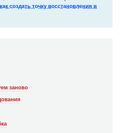
как создать точку восстановления в
уем заново
дования
бка