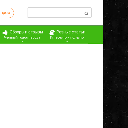
Поиск:
опрос
Обзоры и отзывы
Разные статьи
Честный голос народа
Интересно и полезно