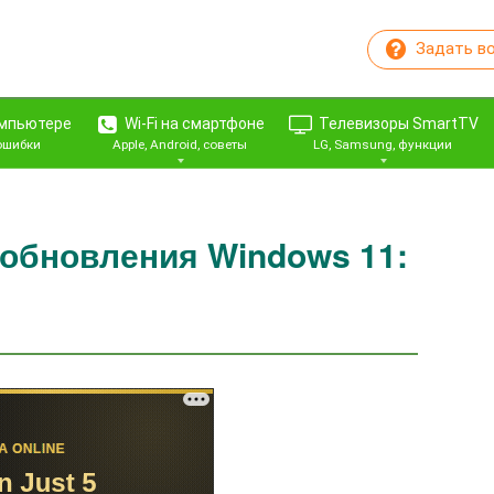
Задать в
омпьютере
Wi-Fi на смартфоне
Телевизоры SmartTV
 ошибки
Apple, Android, советы
LG, Samsung, функции
обновления Windows 11: