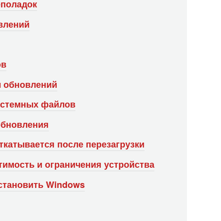
еполадок
влений
ов
ы обновлений
истемных файлов
 обновления
ткатывается после перезагрузки
тимость и ограничения устройства
установить Windows