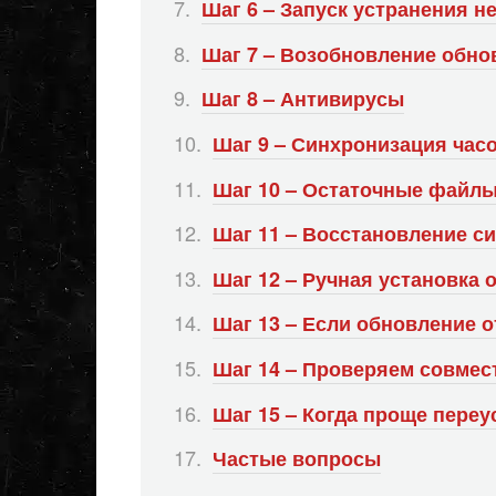
Шаг 6 – Запуск устранения н
Шаг 7 – Возобновление обно
Шаг 8 – Антивирусы
Шаг 9 – Синхронизация час
Шаг 10 – Остаточные файл
Шаг 11 – Восстановление с
Шаг 12 – Ручная установка
Шаг 13 – Если обновление о
Шаг 14 – Проверяем совмес
Шаг 15 – Когда проще пере
Частые вопросы