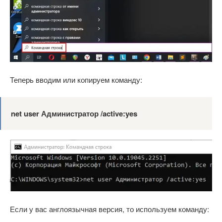
Теперь вводим или копируем команду:
net user Администратор /active:yes
Если у вас англоязычная версия, то используем команду: