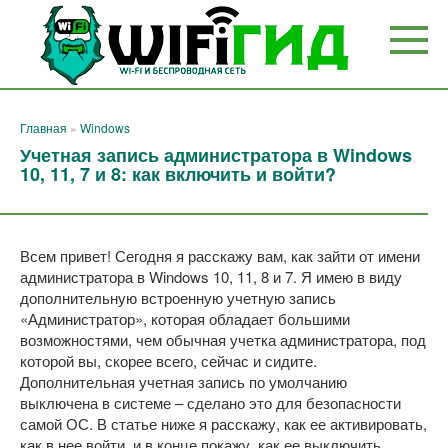
Перейти
к
контенту
Главная
»
Windows
Учетная запись администратора в Windows
10, 11, 7 и 8: как включить и войти?
Всем привет! Сегодня я расскажу вам, как зайти от имени
администратора в Windows 10, 11, 8 и 7. Я имею в виду
дополнительную встроенную учетную запись
«Администратор», которая обладает большими
возможностями, чем обычная учетка администратора, под
которой вы, скорее всего, сейчас и сидите.
Дополнительная учетная запись по умолчанию
выключена в системе – сделано это для безопасности
самой ОС. В статье ниже я расскажу, как ее активировать,
как в нее войти, и в конце покажу, как ее выключить