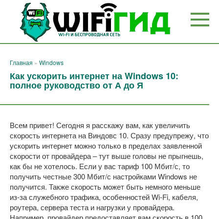
Перейти
к
контенту
Главная
»
Windows
Как ускорить интернет на Windows 10:
полное руководство от А до Я
Всем привет! Сегодня я расскажу вам, как увеличить
скорость интернета на Виндовс 10. Сразу предупрежу, что
ускорить интернет можно только в пределах заявленной
скорости от провайдера – тут выше головы не прыгнешь,
как бы не хотелось. Если у вас тариф 100 Мбит/с, то
получить честные 300 Мбит/с настройками Windows не
получится. Также скорость может быть немного меньше
из-за служебного трафика, особенностей Wi-Fi, кабеля,
роутера, сервера теста и нагрузки у провайдера.
Например, провайдер предоставляет вам скорость в 100