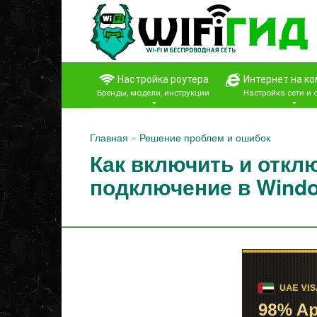
Перейти
к
контенту
Настройка роутера
Интернет на к
Бренды, модели, инструкции
Настройка сети и
Главная
»
Решение проблем и ошибок
Как включить и откл
подключение в Wind