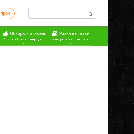
Поиск:
опрос
Обзоры и отзывы
Разные статьи
Честный голос народа
Интересно и полезно