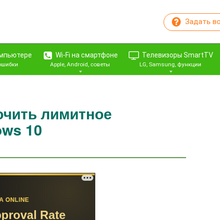
Задать в
омпьютере
Wi-Fi на смартфоне
Телевизоры SmartTV
 ошибки
Apple, Android, советы
LG, Samsung, функции
ючить лимитное
ows 10