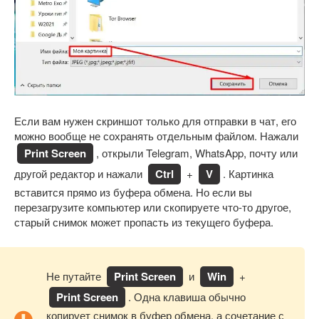
Если вам нужен скриншот только для отправки в чат, его
можно вообще не сохранять отдельным файлом. Нажали
Print Screen
, открыли Telegram, WhatsApp, почту или
другой редактор и нажали
Ctrl
+
V
. Картинка
вставится прямо из буфера обмена. Но если вы
перезагрузите компьютер или скопируете что-то другое,
старый снимок может пропасть из текущего буфера.
Не путайте
Print Screen
и
Win
+
Print Screen
. Одна клавиша обычно
копирует снимок в буфер обмена, а сочетание с