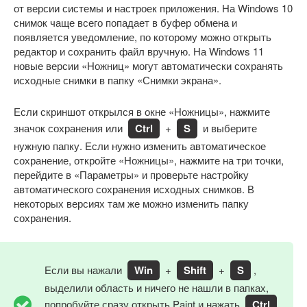
от версии системы и настроек приложения. На Windows 10
снимок чаще всего попадает в буфер обмена и
появляется уведомление, по которому можно открыть
редактор и сохранить файл вручную. На Windows 11
новые версии «Ножниц» могут автоматически сохранять
исходные снимки в папку «Снимки экрана».
Если скриншот открылся в окне «Ножницы», нажмите
значок сохранения или
Ctrl
+
S
и выберите
нужную папку. Если нужно изменить автоматическое
сохранение, откройте «Ножницы», нажмите на три точки,
перейдите в «Параметры» и проверьте настройку
автоматического сохранения исходных снимков. В
некоторых версиях там же можно изменить папку
сохранения.
Если вы нажали
Win
+
Shift
+
S
,
выделили область и ничего не нашли в папках,
попробуйте сразу открыть Paint и нажать
Ctrl