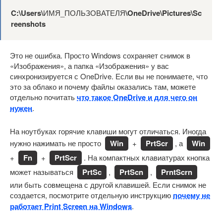
C:\Users\
ИМЯ_ПОЛЬЗОВАТЕЛЯ
\OneDrive\Pictures\Sc
reenshots
Это не ошибка. Просто Windows сохраняет снимок в
«Изображения», а папка «Изображения» у вас
синхронизируется с OneDrive. Если вы не понимаете, что
это за облако и почему файлы оказались там, можете
отдельно почитать
что такое OneDrive и для чего он
нужен
.
На ноутбуках горячие клавиши могут отличаться. Иногда
нужно нажимать не просто
Win
+
PrtScr
, а
Win
+
Fn
+
PrtScr
. На компактных клавиатурах кнопка
может называться
PrtSc
,
PrtScn
,
PrntScrn
или быть совмещена с другой клавишей. Если снимок не
создается, посмотрите отдельную инструкцию
почему не
работает Print Screen на Windows
.