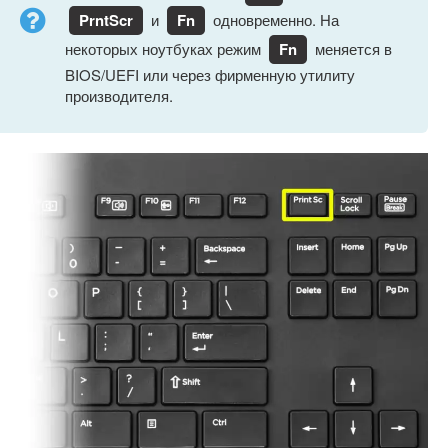
PrntScr
и
Fn
одновременно. На
некоторых ноутбуках режим
Fn
меняется в
BIOS/UEFI или через фирменную утилиту
производителя.