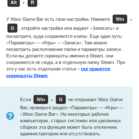
Alt
+
R
.
У Xbox Game Bar есть свои настройки. Нажмите
Win
+
G
, откройте настройки или виджет «Записать» и
посмотрите, куда сохраняются клипы. Еще один путь:
«Параметры» – «Игры» – «Записи». Там можно
посмотреть расположение папки и параметры записи.
Если вы делаете скриншоты именно в Steam, они
сохраняются не сюда, а в отдельную папку Steam. Про
это у нас есть отдельная статья –
где хранятся
скриншоты Steam
.
Если
Win
+
G
не открывает Xbox Game
Bar, проверьте раздел «Параметры» – «Игры» –
«Xbox Game Bar». На некоторых рабочих
компьютерах, старых системах или урезанных
сборках эта функция может быть отключена
администратором или отсутствовать.