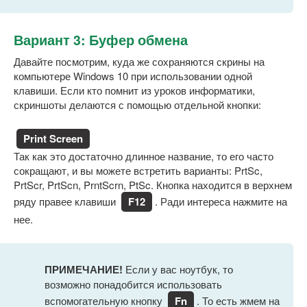
Вариант 3: Буфер обмена
Давайте посмотрим, куда же сохраняются скрины на
компьютере Windows 10 при использовании одной
клавиши. Если кто помнит из уроков информатики,
скриншоты делаются с помощью отдельной кнопки:
Print Screen
Так как это достаточно длинное название, то его часто
сокращают, и вы можете встретить варианты: PrtSc,
PrtScr, PrtScn, PrntScrn, PtSc. Кнопка находится в верхнем
ряду правее клавиши
F12
. Ради интереса нажмите на
нее.
ПРИМЕЧАНИЕ!
Если у вас ноутбук, то
возможно понадобится использовать
вспомогательную кнопку
Fn
. То есть жмем на