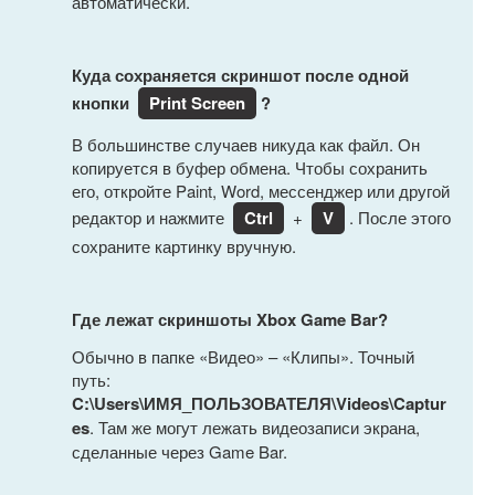
автоматически.
Куда сохраняется скриншот после одной
кнопки
Print Screen
?
В большинстве случаев никуда как файл. Он
копируется в буфер обмена. Чтобы сохранить
его, откройте Paint, Word, мессенджер или другой
редактор и нажмите
Ctrl
+
V
. После этого
сохраните картинку вручную.
Где лежат скриншоты Xbox Game Bar?
Обычно в папке «Видео» – «Клипы». Точный
путь:
C:\Users\ИМЯ_ПОЛЬЗОВАТЕЛЯ\Videos\Captur
es
. Там же могут лежать видеозаписи экрана,
сделанные через Game Bar.