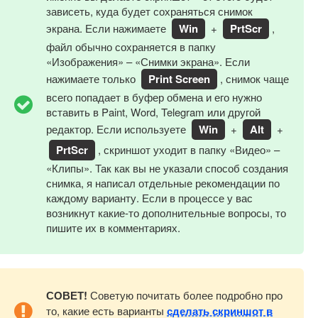
зависеть, куда будет сохраняться снимок
экрана. Если нажимаете
Win
+
PrtScr
,
файл обычно сохраняется в папку
«Изображения» – «Снимки экрана». Если
нажимаете только
Print Screen
, снимок чаще
всего попадает в буфер обмена и его нужно
вставить в Paint, Word, Telegram или другой
редактор. Если используете
Win
+
Alt
+
PrtScr
, скриншот уходит в папку «Видео» –
«Клипы». Так как вы не указали способ создания
снимка, я написал отдельные рекомендации по
каждому варианту. Если в процессе у вас
возникнут какие-то дополнительные вопросы, то
пишите их в комментариях.
СОВЕТ!
Советую почитать более подробно про
то, какие есть варианты
сделать скриншот в