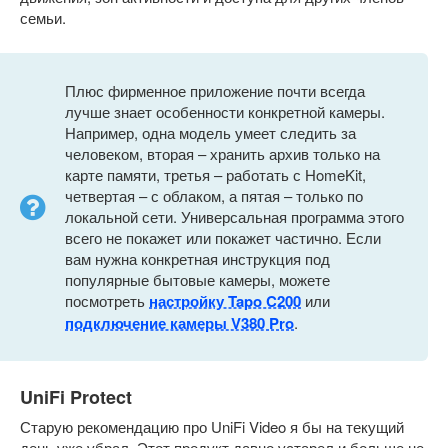
семьи.
Плюс фирменное приложение почти всегда
лучше знает особенности конкретной камеры.
Например, одна модель умеет следить за
человеком, вторая – хранить архив только на
карте памяти, третья – работать с HomeKit,
четвертая – с облаком, а пятая – только по
локальной сети. Универсальная программа этого
всего не покажет или покажет частично. Если
вам нужна конкретная инструкция под
популярные бытовые камеры, можете
посмотреть
настройку Tapo C200
или
подключение камеры V380 Pro
.
UniFi Protect
Старую рекомендацию про UniFi Video я бы на текущий
день уже убрал. Этот продукт давно устарел и больше не