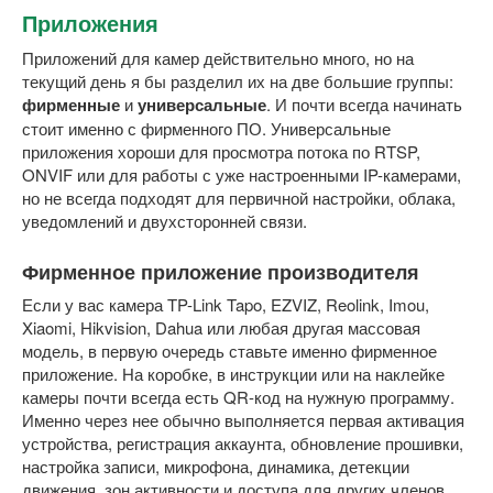
Приложения
Приложений для камер действительно много, но на
текущий день я бы разделил их на две большие группы:
фирменные
и
универсальные
. И почти всегда начинать
стоит именно с фирменного ПО. Универсальные
приложения хороши для просмотра потока по RTSP,
ONVIF или для работы с уже настроенными IP-камерами,
но не всегда подходят для первичной настройки, облака,
уведомлений и двухсторонней связи.
Фирменное приложение производителя
Если у вас камера TP-Link Tapo, EZVIZ, Reolink, Imou,
Xiaomi, Hikvision, Dahua или любая другая массовая
модель, в первую очередь ставьте именно фирменное
приложение. На коробке, в инструкции или на наклейке
камеры почти всегда есть QR-код на нужную программу.
Именно через нее обычно выполняется первая активация
устройства, регистрация аккаунта, обновление прошивки,
настройка записи, микрофона, динамика, детекции
движения, зон активности и доступа для других членов