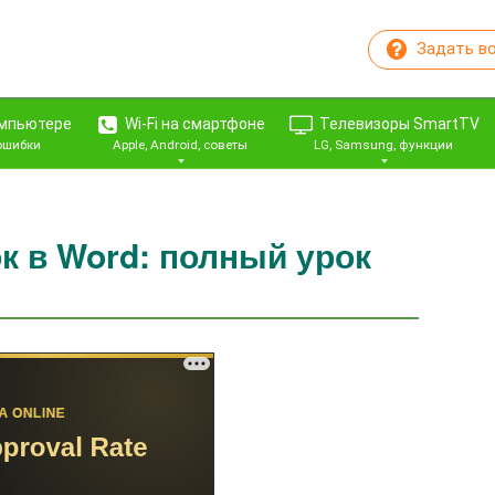
Задать в
омпьютере
Wi-Fi на смартфоне
Телевизоры SmartTV
 ошибки
Apple, Android, советы
LG, Samsung, функции
к в Word: полный урок