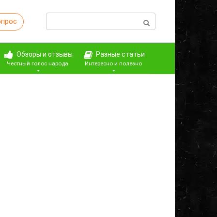
Поиск:
опрос
Обзоры и отзывы
Разные статьи
Честный голос народа
Интересно и полезно