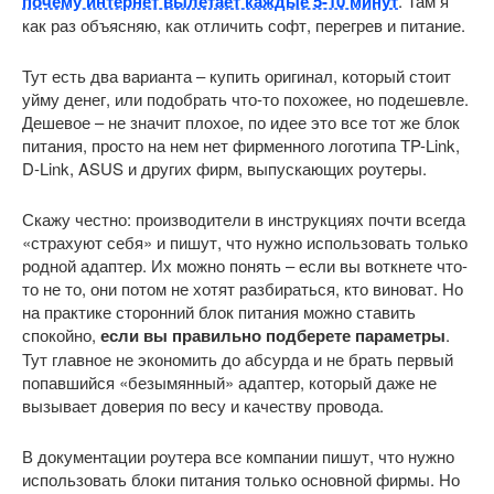
почему интернет вылетает каждые 5-10 минут
. Там я
как раз объясняю, как отличить софт, перегрев и питание.
Тут есть два варианта – купить оригинал, который стоит
уйму денег, или подобрать что-то похожее, но подешевле.
Дешевое – не значит плохое, по идее это все тот же блок
питания, просто на нем нет фирменного логотипа TP-Link,
D-Link, ASUS и других фирм, выпускающих роутеры.
Скажу честно: производители в инструкциях почти всегда
«страхуют себя» и пишут, что нужно использовать только
родной адаптер. Их можно понять – если вы воткнете что-
то не то, они потом не хотят разбираться, кто виноват. Но
на практике сторонний блок питания можно ставить
спокойно,
если вы правильно подберете параметры
.
Тут главное не экономить до абсурда и не брать первый
попавшийся «безымянный» адаптер, который даже не
вызывает доверия по весу и качеству провода.
В документации роутера все компании пишут, что нужно
использовать блоки питания только основной фирмы. Но