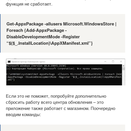
функция не сработает.
Get-AppxPackage -allusers Microsoft.WindowsStore |
Foreach {Add-AppxPackage -
DisableDevelopmentMode -Register
“$($_.InstallLocation)\AppXManifest.xml”}
Если это не поможет, попробуйте дополнительно
сбросить работу всего центра обновления – это
приложение также работает с магазином. Поочередно
вводим команды: