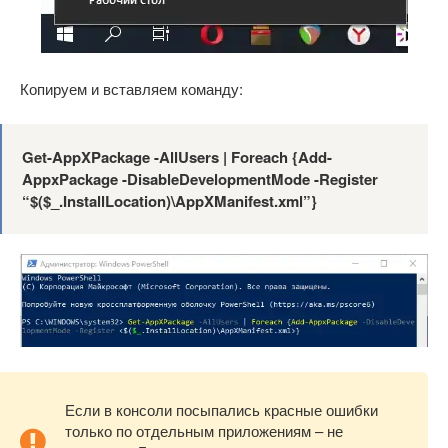
Копируем и вставляем команду:
Get-AppXPackage -AllUsers | Foreach {Add-
AppxPackage -DisableDevelopmentMode -Register
“$($_.InstallLocation)\AppXManifest.xml”}
Если в консоли посыпались красные ошибки
только по отдельным приложениям – не