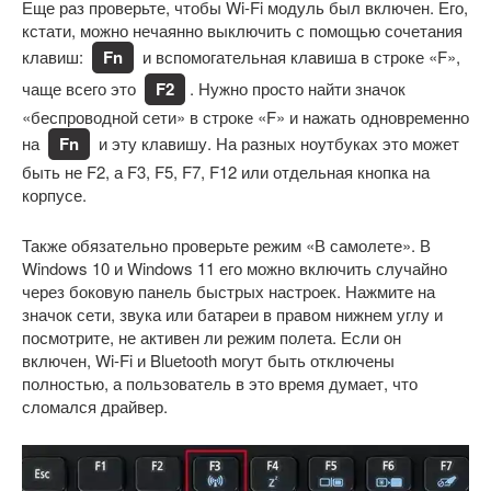
Еще раз проверьте, чтобы Wi-Fi модуль был включен. Его,
кстати, можно нечаянно выключить с помощью сочетания
клавиш:
Fn
и вспомогательная клавиша в строке «F»,
чаще всего это
F2
. Нужно просто найти значок
«беспроводной сети» в строке «F» и нажать одновременно
на
Fn
и эту клавишу. На разных ноутбуках это может
быть не F2, а F3, F5, F7, F12 или отдельная кнопка на
корпусе.
Также обязательно проверьте режим «В самолете». В
Windows 10 и Windows 11 его можно включить случайно
через боковую панель быстрых настроек. Нажмите на
значок сети, звука или батареи в правом нижнем углу и
посмотрите, не активен ли режим полета. Если он
включен, Wi-Fi и Bluetooth могут быть отключены
полностью, а пользователь в это время думает, что
сломался драйвер.