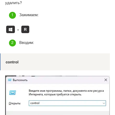
удалить?
Зажимаем:
+
R
Вводим:
control