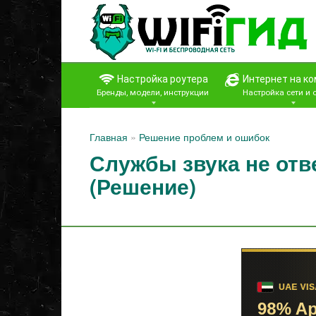
Перейти
к
контенту
Настройка роутера
Интернет на к
Бренды, модели, инструкции
Настройка сети и
Главная
»
Решение проблем и ошибок
Службы звука не отв
(Решение)