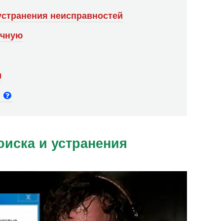
 устранения неисправностей
учную
ы
и
оиска и устранения