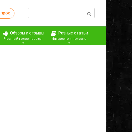
Поиск:
опрос
Обзоры и отзывы
Разные статьи
Честный голос народа
Интересно и полезно