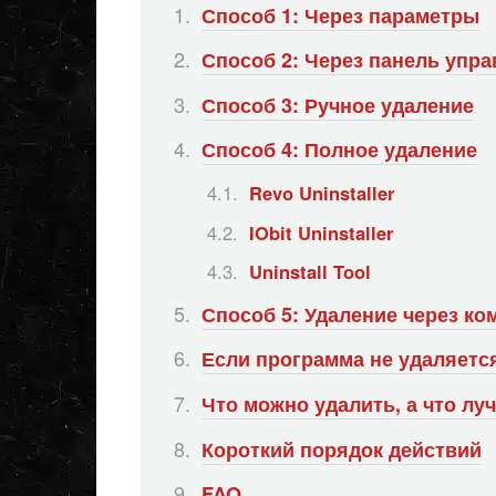
Способ 1: Через параметры
Способ 2: Через панель упр
Способ 3: Ручное удаление
Способ 4: Полное удаление
Revo Uninstaller
IObit Uninstaller
Uninstall Tool
Способ 5: Удаление через ко
Если программа не удаляетс
Что можно удалить, а что лу
Короткий порядок действий
FAQ