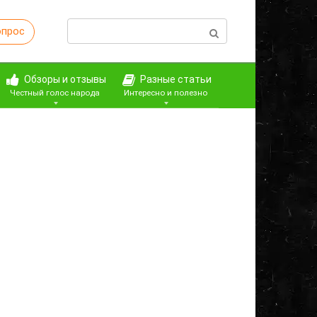
Поиск:
опрос
Обзоры и отзывы
Разные статьи
Честный голос народа
Интересно и полезно