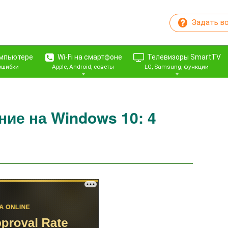
Задать в
омпьютере
Wi-Fi на смартфоне
Телевизоры SmartTV
 ошибки
Apple, Android, советы
LG, Samsung, функции
ние на Windows 10: 4