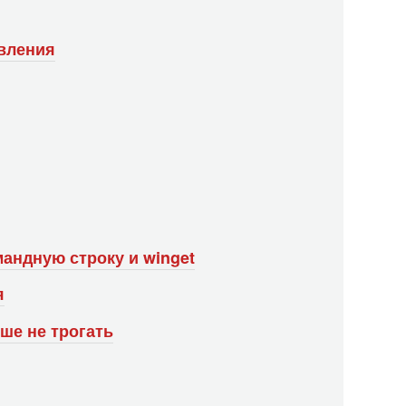
авления
мандную строку и winget
я
чше не трогать