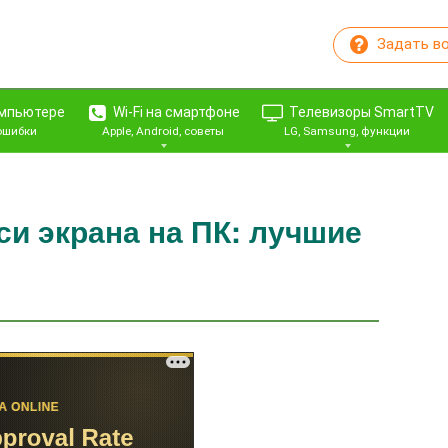
Задать в
омпьютере
Wi-Fi на смартфоне
Телевизоры SmartTV
 ошибки
Apple, Android, советы
LG, Samsung, функции
и экрана на ПК: лучшие