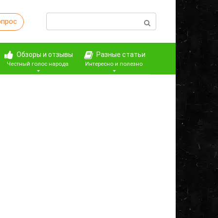
Поиск:
опрос
Обзоры и отзывы
Разные статьи
Честный голос народа
Интересно и полезно