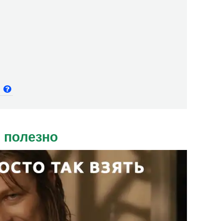
и
 полезно