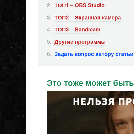
ТОП1 – OBS Studio
ТОП2 – Экранная камера
ТОП3 – Bandicam
Другие программы
Задать вопрос автору стать
Это тоже может быть