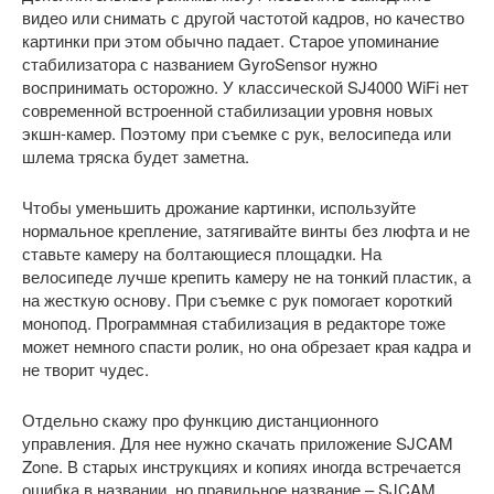
видео или снимать с другой частотой кадров, но качество
картинки при этом обычно падает. Старое упоминание
стабилизатора с названием GyroSensor нужно
воспринимать осторожно. У классической SJ4000 WiFi нет
современной встроенной стабилизации уровня новых
экшн-камер. Поэтому при съемке с рук, велосипеда или
шлема тряска будет заметна.
Чтобы уменьшить дрожание картинки, используйте
нормальное крепление, затягивайте винты без люфта и не
ставьте камеру на болтающиеся площадки. На
велосипеде лучше крепить камеру не на тонкий пластик, а
на жесткую основу. При съемке с рук помогает короткий
монопод. Программная стабилизация в редакторе тоже
может немного спасти ролик, но она обрезает края кадра и
не творит чудес.
Отдельно скажу про функцию дистанционного
управления. Для нее нужно скачать приложение SJCAM
Zone. В старых инструкциях и копиях иногда встречается
ошибка в названии, но правильное название – SJCAM