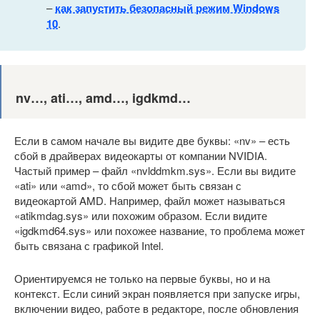
–
как запустить безопасный режим Windows
10
.
nv…, ati…, amd…, igdkmd…
Если в самом начале вы видите две буквы: «nv» – есть
сбой в драйверах видеокарты от компании NVIDIA.
Частый пример – файл «nvlddmkm.sys». Если вы видите
«ati» или «amd», то сбой может быть связан с
видеокартой AMD. Например, файл может называться
«atikmdag.sys» или похожим образом. Если видите
«igdkmd64.sys» или похожее название, то проблема может
быть связана с графикой Intel.
Ориентируемся не только на первые буквы, но и на
контекст. Если синий экран появляется при запуске игры,
включении видео, работе в редакторе, после обновления