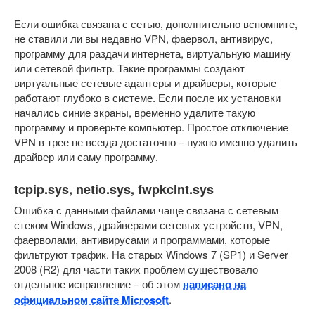
Если ошибка связана с сетью, дополнительно вспомните,
не ставили ли вы недавно VPN, фаервол, антивирус,
программу для раздачи интернета, виртуальную машину
или сетевой фильтр. Такие программы создают
виртуальные сетевые адаптеры и драйверы, которые
работают глубоко в системе. Если после их установки
начались синие экраны, временно удалите такую
программу и проверьте компьютер. Простое отключение
VPN в трее не всегда достаточно – нужно именно удалить
драйвер или саму программу.
tcpip.sys, netio.sys, fwpkclnt.sys
Ошибка с данными файлами чаще связана с сетевым
стеком Windows, драйверами сетевых устройств, VPN,
фаерволами, антивирусами и программами, которые
фильтруют трафик. На старых Windows 7 (SP1) и Server
2008 (R2) для части таких проблем существовало
отдельное исправление – об этом
написано на
официальном сайте Microsoft
.