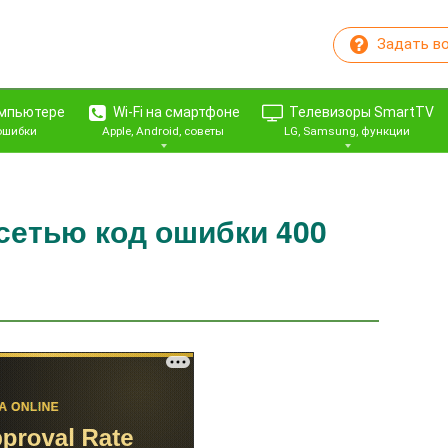
Задать в
омпьютере
Wi-Fi на смартфоне
Телевизоры SmartTV
 ошибки
Apple, Android, советы
LG, Samsung, функции
сетью код ошибки 400