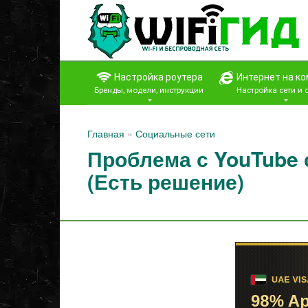
Перейти
к
контенту
Настройка роутера
Интернет на к
Бренды, модели, инструкции
Настройка сети и
Главная
»
Социальные сети
Проблема с YouTube 
(Есть решение)