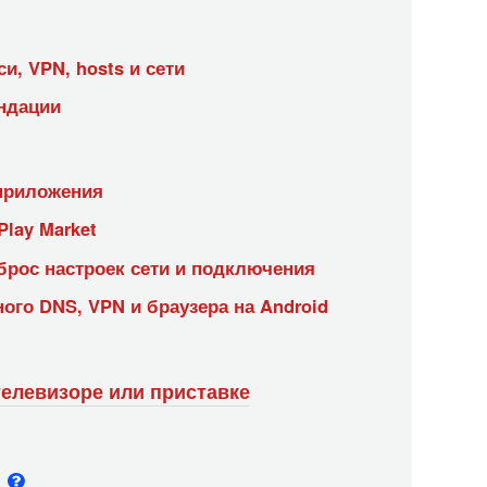
и, VPN, hosts и сети
ндации
 приложения
lay Market
брос настроек сети и подключения
ого DNS, VPN и браузера на Android
телевизоре или приставке
и