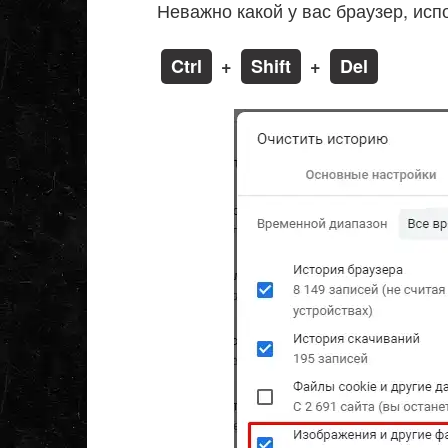
Неважно какой у вас браузер, исп
Ctrl
+
Shift
+
Del