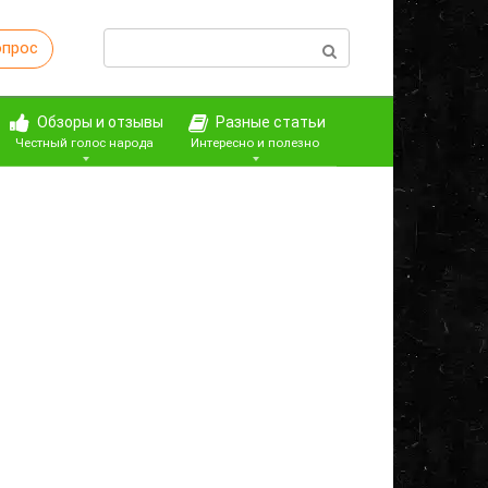
Поиск:
опрос
Обзоры и отзывы
Разные статьи
Честный голос народа
Интересно и полезно