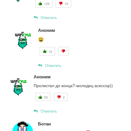
123
10
Ответить
Аноним
12
Ответить
Аноним
Пролистал до конца?-молодец асессор))
33
2
Ответить
Ботан