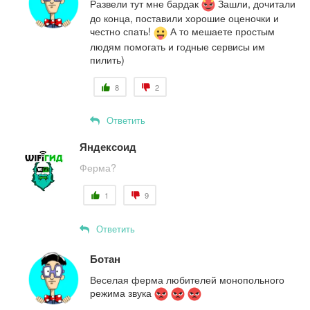
Развели тут мне бардак
Зашли, дочитали
до конца, поставили хорошие оценочки и
честно спать!
А то мешаете простым
людям помогать и годные сервисы им
пилить)
8
2
Ответить
Яндексоид
Ферма?
1
9
Ответить
Ботан
Веселая ферма любителей монопольного
режима звука