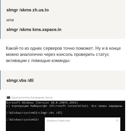
slmgr /skms zh.us.to
или
slmgr /skms kms.xspace.in
Какой-то из одних серверов точно поможет. Ну и в конце
можно аналогично через консоль проверить статус
активации с помощью команды:
slmgr.vbs /dli