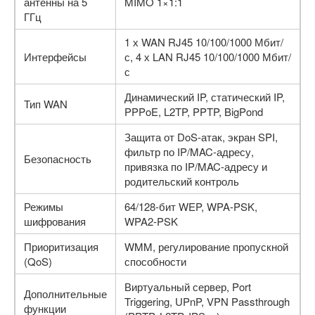
антенны на 5
MIMO 1×1:1
ГГц
1 х WAN RJ45 10/100/1000 Мбит/
Интерфейсы
с, 4 х LAN RJ45 10/100/1000 Мбит/
с
Динамический IP, статический IP,
Тип WAN
PPPoE, L2TP, PPTP, BigPond
Защита от DoS-атак, экран SPI,
фильтр по IP/MAC-адресу,
Безопасность
привязка по IP/MAC-адресу и
родительский контроль
Режимы
64/128-бит WEP, WPA-PSK,
шифрования
WPA2-PSK
Приоритизация
WMM, регулирование пропускной
(QoS)
способности
Виртуальный сервер, Port
Дополнительные
Triggering, UPnP, VPN Passthrough
функции