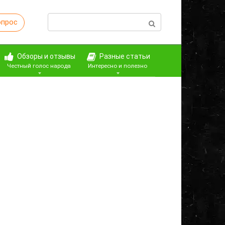
Поиск:
опрос
Обзоры и отзывы
Разные статьи
Честный голос народа
Интересно и полезно