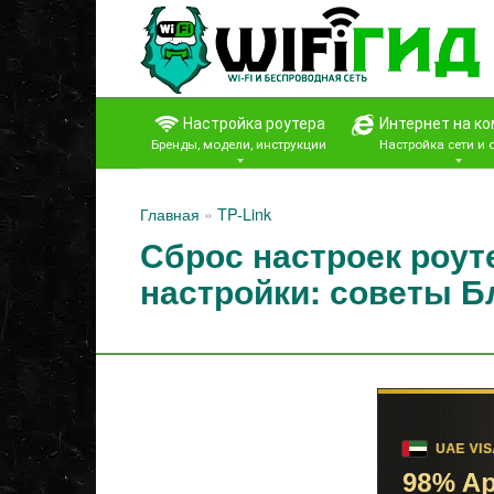
Перейти
к
контенту
Настройка роутера
Интернет на к
Бренды, модели, инструкции
Настройка сети и
Главная
»
TP-Link
Сброс настроек роуте
настройки: советы Б