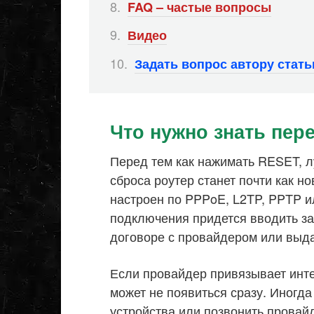
FAQ – частые вопросы
Видео
Задать вопрос автору стат
Что нужно знать пер
Перед тем как нажимать RESET, л
сброса роутер станет почти как н
настроен по PPPoE, L2TP, PPTP ил
подключения придется вводить за
договоре с провайдером или выда
Если провайдер привязывает инте
может не появиться сразу. Иногд
устройства или позвонить провайд