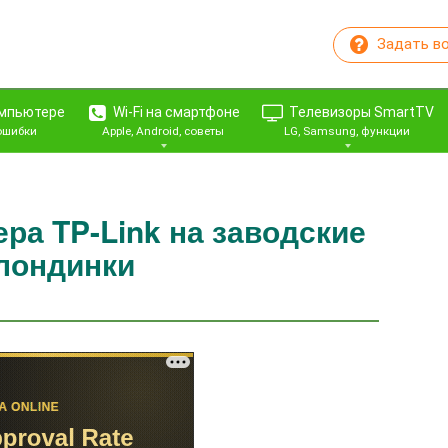
Задать в
омпьютере
Wi-Fi на смартфоне
Телевизоры SmartTV
 ошибки
Apple, Android, советы
LG, Samsung, функции
ра TP-Link на заводские
лондинки