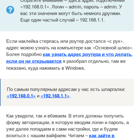
«192.168.0.1». Логин – admin, пароль – admin. У
вас эти значения могут быть немного другими.
Еще один частый случай – 192.168.1.1.
Если наклейка стерлась или роутер достался «с рук»,
адрес можно узнать на компьютере как «Основной шлюз».
Более подробно
как узнать адрес роутера и что делать,
если он не открывается
я разобрал отдельно, там же
показано, куда нажимать в Windows.
По самым популярным адресам у нас есть шпаргалки:
«192.168.0.1»
и
«192.168.1.1»
.
Как увидели, так и вбиваем. В итоге должны получить
форму авторизации, в которую вводим логин и пароль, а
уже далее попадаем в сами настройки, где и будем
возиться с нашим вайфаем. Читаем –
как зайти в