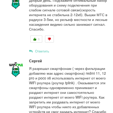
Добрый день. Подскажите оптимальный набор
оборудования и схему подключения при
слабом сигнале сотовой связи(скорость
интернета не стабильна 2-12кб). Вышки МТС в
радиусе 3-5км, но рельеф местности и лесные
насаждения видимо сильно занижают сигнал.
Спасибо.
1
Ответить
Сергей
Я разрешал смартфонам ( через фильтрации
добавляю мак адрес смартфона) redmi 11, 12
pro и poco x6 использовать интернет от моего
WiFi роутера (роутер tplink) . Оказывается эти
смартфоны одновременно принимают и
раздают интернет они самостоятельно
раздают интернет от моего WiFi роутера. Как
запретить им раздавать интернет от моего
WiFi роутера чтобы никто из добавленных
устройств не смог раздать интернет? Спасибо