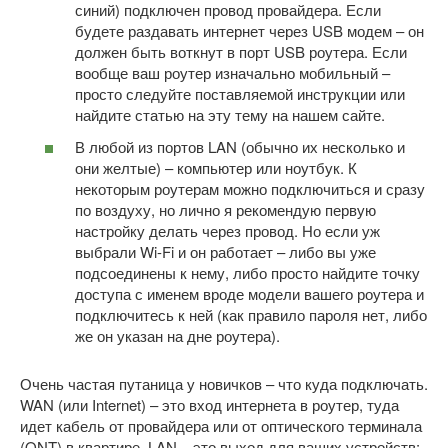
синий) подключен провод провайдера. Если
будете раздавать интернет через USB модем – он
должен быть воткнут в порт USB роутера. Если
вообще ваш роутер изначально мобильный –
просто следуйте поставляемой инструкции или
найдите статью на эту тему на нашем сайте.
В любой из портов LAN (обычно их несколько и
они желтые) – компьютер или ноутбук. К
некоторым роутерам можно подключиться и сразу
по воздуху, но лично я рекомендую первую
настройку делать через провод. Но если уж
выбрали Wi-Fi и он работает – либо вы уже
подсоединены к нему, либо просто найдите точку
доступа с именем вроде модели вашего роутера и
подключитесь к ней (как правило пароля нет, либо
же он указан на дне роутера).
Очень частая путаница у новичков – что куда подключать.
WAN (или Internet) – это вход интернета в роутер, туда
идет кабель от провайдера или от оптического терминала
(ONT) в квартире. LAN – это выход для ваших устройств: