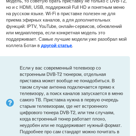
модель, то советую брать приставку не только с DVB-T2,
но и с HDMI, USB, поддержкой Full HD и понятным меню
на русском языке. Wi-Fi в приставке полезен не для
приема эфирных каналов, а для дополнительных
функций: IPTV, YouTube, онлайн-сервисов, обновлений
или медиаплеера, если конкретная модель это
поддерживает. Самые лучшие модели уже разобрал мой
коллега Ботан в
другой статье
.
Если у вас современный телевизор со
встроенным DVB-T2 тюнером, отдельная
приставка может вообще не понадобиться. В
таком случае антенна подключается прямо к
телевизору, а поиск каналов запускается в меню
самого ТВ. Приставка нужна в первую очередь
старым телевизорам, где нет встроенного
цифрового тюнера DVB-T2, или тем случаям,
когда встроенный тюнер работает плохо,
неудобен или не поддерживает нужный формат.
Подробнее про сам стандарт можно почитать в