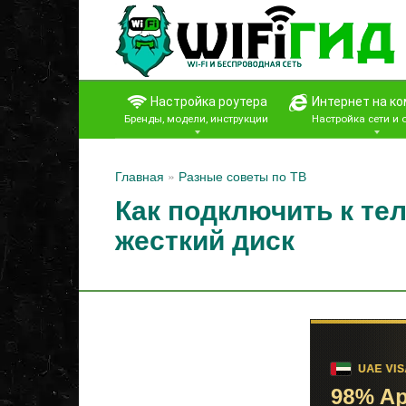
Перейти
к
контенту
Настройка роутера
Интернет на к
Бренды, модели, инструкции
Настройка сети и
Главная
»
Разные советы по ТВ
Как подключить к те
жесткий диск