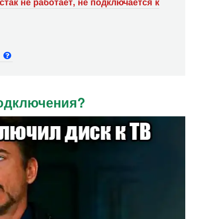
стак не работает, не подключается к
и
подключения?