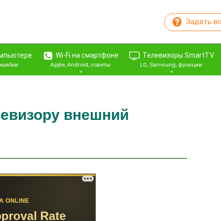
Задать в
омпьютере
Wi-Fi на смартфоне
Телевизоры SmartTV
 ошибки
Apple, Android, советы
LG, Samsung, функции
левизору внешний