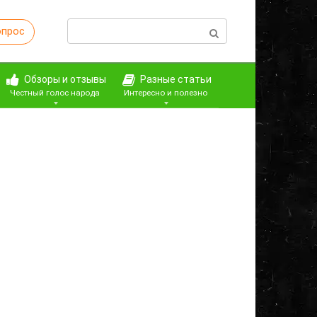
Поиск:
опрос
Обзоры и отзывы
Разные статьи
Честный голос народа
Интересно и полезно