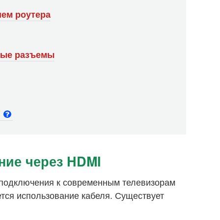
ием роутера
арые разъемы
и
ние через HDMI
подключения к современным телевизорам
ется использование кабеля. Существует