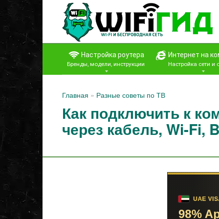
Перейти
к
контенту
Настройка роутера
Интернет на к
Бренды, модели, инструкции
Настройка сети и
Главная
»
Разные советы по ТВ
Как подключить к ко
через кабель, Wi-Fi, 