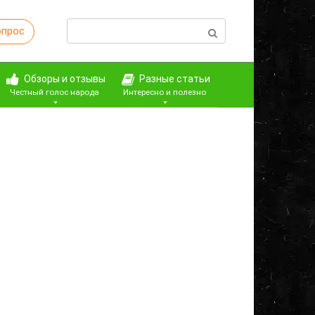
Поиск:
опрос
Обзоры и отзывы
Разные статьи
Честный голос народа
Интересно и полезно