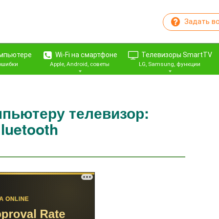
Задать в
омпьютере
Wi-Fi на смартфоне
Телевизоры SmartTV
 ошибки
Apple, Android, советы
LG, Samsung, функции
мпьютеру телевизор:
Bluetooth