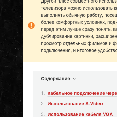
Другой плюс совместного использо
телевизора можно использовать к
выполнять обычную работу, посещ
более комфортных условиях, подк
перед этим лучше сразу понять, к
дублирование картинки, расширен
просмотр отдельных фильмов и фот
подключения, и итоговое удобство
Содержание
Кабельное подключение чере
Использование S-Video
Использование кабеля VGA