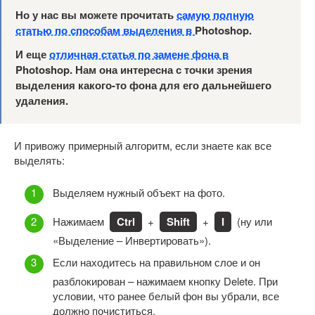
Но у нас вы можете прочитать
самую полную
статью по способам выделения в
Photoshop.
И еще
отличная статья по замене фона в
Photoshop. Нам она интересна с точки зрения
выделения какого-то фона для его дальнейшего
удаления.
И привожу примерный алгоритм, если знаете как все
выделять:
Выделяем нужный объект на фото.
Нажимаем
Ctrl
+
Shift
+
I
(ну или
«Выделение – Инвертировать»).
Если находитесь на правильном слое и он
разблокирован – нажимаем кнопку Delete. При
условии, что ранее белый фон вы убрали, все
должно почиститься.