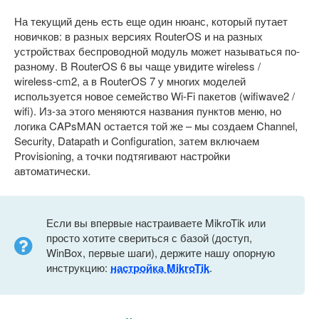
На текущий день есть еще один нюанс, который путает
новичков: в разных версиях RouterOS и на разных
устройствах беспроводной модуль может называться по-
разному. В RouterOS 6 вы чаще увидите wireless /
wireless-cm2, а в RouterOS 7 у многих моделей
используется новое семейство Wi-Fi пакетов (wifiwave2 /
wifi). Из-за этого меняются названия пунктов меню, но
логика CAPsMAN остается той же – мы создаем Channel,
Security, Datapath и Configuration, затем включаем
Provisioning, а точки подтягивают настройки
автоматически.
Если вы впервые настраиваете MikroTik или
просто хотите свериться с базой (доступ,
WinBox, первые шаги), держите нашу опорную
инструкцию:
настройка MikroTik
.