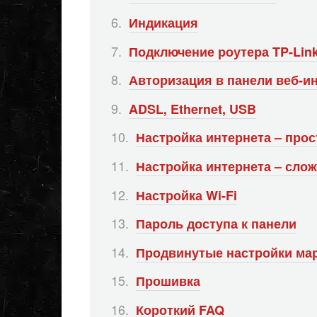
Индикация
Подключение роутера TP-Lin
Авторизация в панели веб-и
ADSL, Ethernet, USB
Настройка интернета – прос
Настройка интернета – сло
Настройка Wi-Fi
Пароль доступа к панели
Продвинутые настройки ма
Прошивка
Короткий FAQ