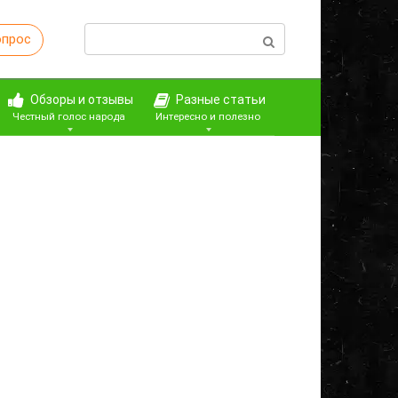
Поиск:
опрос
Обзоры и отзывы
Разные статьи
Честный голос народа
Интересно и полезно