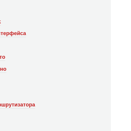
k
нтерфейса
то
жно
ршрутизатора