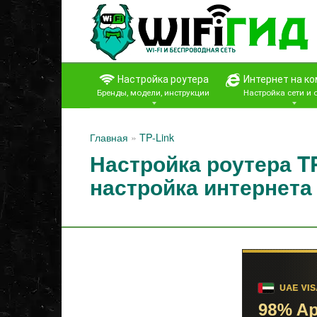
Перейти
к
контенту
Настройка роутера
Интернет на к
Бренды, модели, инструкции
Настройка сети и
Главная
»
TP-Link
Настройка роутера T
настройка интернета 