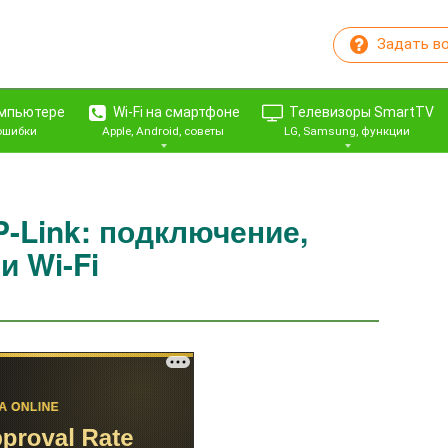
Задать в
омпьютере
Wi-Fi на смартфоне
Телевизоры SmartTV
 ошибки
Apple, Android, советы
LG, Samsung, функции
P-Link: подключение,
и Wi-Fi