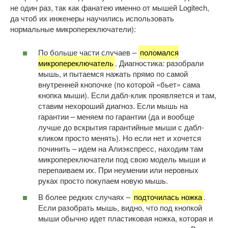
не один раз, так как фанатею именно от мышей Logitech,
да чтоб их инженеры научились использовать
нормальные микропереключатели):
По больше части случаев –
поломался
микропереключатель
. Диагностика: разобрали
мышь, и пытаемся нажать прямо по самой
внутренней кнопочке (по которой «бьет» сама
кнопка мыши). Если дабл-клик проявляется и там,
ставим нехороший диагноз. Если мышь на
гарантии – меняем по гарантии (да и вообще
лучше до вскрытия гарантийные мыши с дабл-
кликом просто менять). Но если нет и хочется
починить – идем на Алиэкспресс, находим там
микропереключатели под свою модель мыши и
перепаиваем их. При неумении или неровных
руках просто покупаем новую мышь.
В более редких случаях –
подточилась ножка
.
Если разобрать мышь, видно, что под кнопкой
мыши обычно идет пластиковая ножка, которая и