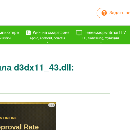
Задать в
омпьютере
Wi-Fi на смартфоне
Телевизоры SmartTV
 ошибки
Apple, Android, советы
LG, Samsung, функции
а d3dx11_43.dll: