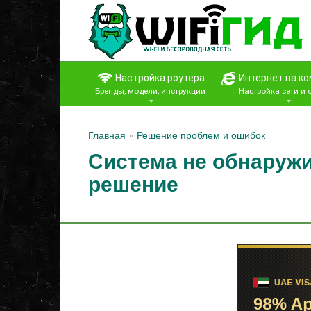
Перейти
к
контенту
Настройка роутера
Интернет на к
Бренды, модели, инструкции
Настройка сети и
Главная
»
Решение проблем и ошибок
Система не обнаружил
решение