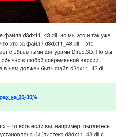
 файла d3dx11_43.dll, но мы это и так уже
то это за файл? d3dx11_43.dll – это
тает с объемными фигурами Direct3D. Но мы
ю обычно в любой современной версии
 а в нем должен быть файл d3dx11_43.dll.
.
рах на 20-30%
х – то есть если вы, например, пытаетесь
 установлена библиотека d3dx11_43.dll с