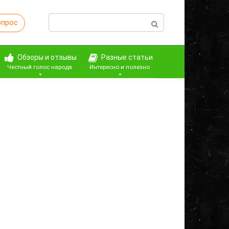
Поиск:
опрос
Обзоры и отзывы
Разные статьи
Честный голос народа
Интересно и полезно