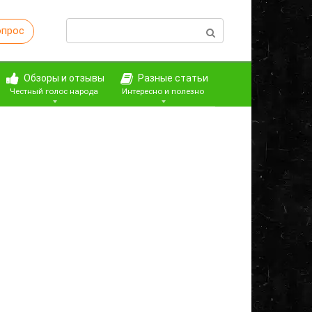
Поиск:
опрос
Обзоры и отзывы
Разные статьи
Честный голос народа
Интересно и полезно