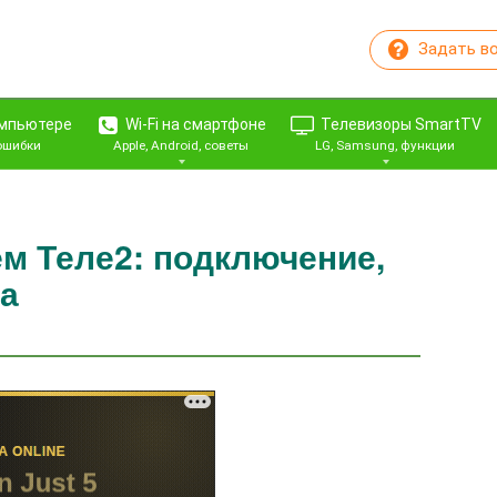
Задать в
омпьютере
Wi-Fi на смартфоне
Телевизоры SmartTV
 ошибки
Apple, Android, советы
LG, Samsung, функции
м Теле2: подключение,
ка