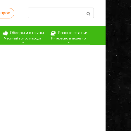
Поиск:
опрос
Обзоры и отзывы
Разные статьи
Честный голос народа
Интересно и полезно