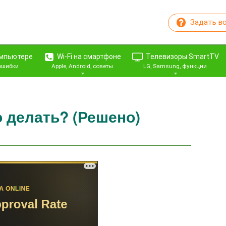
Задать в
омпьютере
Wi-Fi на смартфоне
Телевизоры SmartTV
 ошибки
Apple, Android, советы
LG, Samsung, функции
о делать? (Решено)