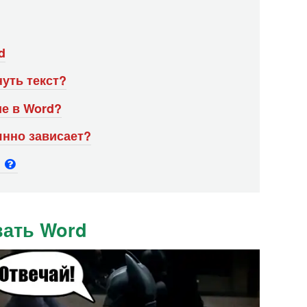
d
нуть текст?
ие в Word?
янно зависает?
и
ать Word