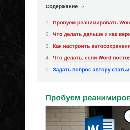
Содержание
Пробуем реанимировать Wor
Что делать дальше и как вер
Как настроить автосохранен
Что делать, если Word посто
Задать вопрос автору стать
Пробуем реанимиров