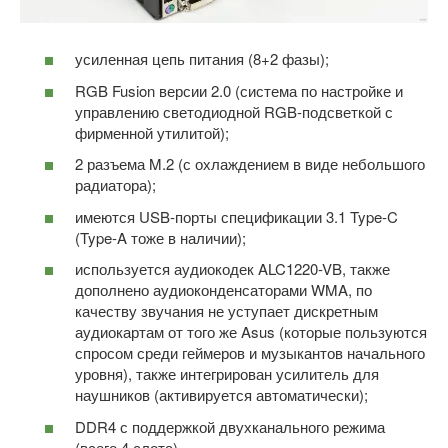
усиленная цепь питания (8+2 фазы);
RGB Fusion версии 2.0 (система по настройке и
управлению светодиодной RGB-подсветкой с
фирменной утилитой);
2 разъема M.2 (с охлаждением в виде небольшого
радиатора);
имеются USB-порты спецификации 3.1 Type-C
(Type-A тоже в наличии);
используется аудиокодек ALC1220-VB, также
дополнено аудиоконденсаторами WMA, по
качеству звучания не уступает дискретным
аудиокартам от того же Asus (которые пользуются
спросом среди геймеров и музыкантов начального
уровня), также интегрирован усилитель для
наушников (активируется автоматически);
DDR4 с поддержкой двухканального режима
(всего 4 слота).