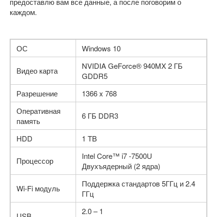
предоставлю вам все данные, а после поговорим о
каждом.
ОС
Windows 10
NVIDIA GeForce® 940MX 2 ГБ
Видео карта
GDDR5
Разрешение
1366 x 768
Оперативная
6 ГБ DDR3
память
HDD
1 TB
Intel Core™ i7 -7500U
Процессор
Двухъядерный (2 ядра)
Поддержка стандартов 5ГГц и 2.4
Wi-Fi модуль
ГГц
2.0 – 1
USB