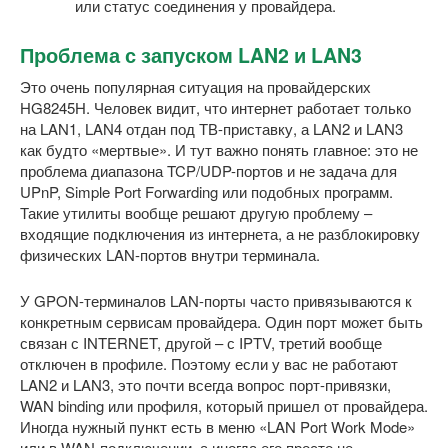
или статус соединения у провайдера.
Проблема с запуском LAN2 и LAN3
Это очень популярная ситуация на провайдерских
HG8245H. Человек видит, что интернет работает только
на LAN1, LAN4 отдан под ТВ-приставку, а LAN2 и LAN3
как будто «мертвые». И тут важно понять главное: это не
проблема диапазона TCP/UDP-портов и не задача для
UPnP, Simple Port Forwarding или подобных программ.
Такие утилиты вообще решают другую проблему –
входящие подключения из интернета, а не разблокировку
физических LAN-портов внутри терминала.
У GPON-терминалов LAN-порты часто привязываются к
конкретным сервисам провайдера. Один порт может быть
связан с INTERNET, другой – с IPTV, третий вообще
отключен в профиле. Поэтому если у вас не работают
LAN2 и LAN3, это почти всегда вопрос порт-привязки,
WAN binding или профиля, который пришел от провайдера.
Иногда нужный пункт есть в меню «LAN Port Work Mode»
или в WAN-подключении, а иногда его просто не