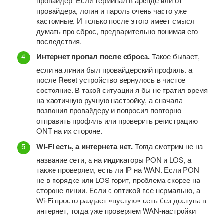
провайдер. Если терминал в аренде или от
провайдера, логин и пароль очень часто уже
кастомные. И только после этого имеет смысл
думать про сброс, предварительно понимая его
последствия.
Интернет пропал после сброса.
Такое бывает,
если на линии был провайдерский профиль, а
после Reset устройство вернулось в чистое
состояние. В такой ситуации я бы не тратил время
на хаотичную ручную настройку, а сначала
позвонил провайдеру и попросил повторно
отправить профиль или проверить регистрацию
ONT на их стороне.
Wi-Fi есть, а интернета нет.
Тогда смотрим не на
название сети, а на индикаторы PON и LOS, а
также проверяем, есть ли IP на WAN. Если PON
не в порядке или LOS горит, проблема скорее на
стороне линии. Если с оптикой все нормально, а
Wi-Fi просто раздает «пустую» сеть без доступа в
интернет, тогда уже проверяем WAN-настройки