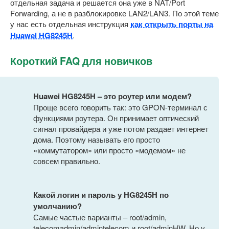
отдельная задача и решается она уже в NAT/Port
Forwarding, а не в разблокировке LAN2/LAN3. По этой теме
у нас есть отдельная инструкция
как открыть порты на
Huawei HG8245H
.
Короткий FAQ для новичков
Huawei HG8245H – это роутер или модем?
Проще всего говорить так: это GPON-терминал с
функциями роутера. Он принимает оптический
сигнал провайдера и уже потом раздает интернет
дома. Поэтому называть его просто
«коммутатором» или просто «модемом» не
совсем правильно.
Какой логин и пароль у HG8245H по
умолчанию?
Самые частые варианты – root/admin,
telecomadmin/admintelecom и root/adminHW. Но у