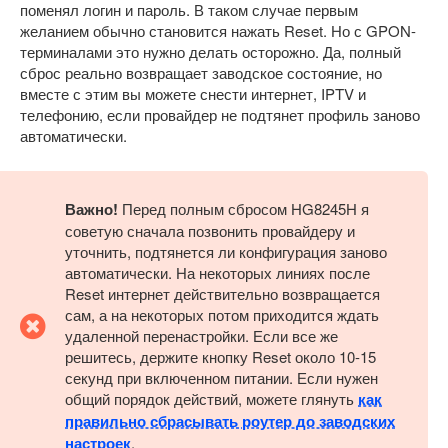
поменял логин и пароль. В таком случае первым
желанием обычно становится нажать Reset. Но с GPON-
терминалами это нужно делать осторожно. Да, полный
сброс реально возвращает заводское состояние, но
вместе с этим вы можете снести интернет, IPTV и
телефонию, если провайдер не подтянет профиль заново
автоматически.
Важно!
Перед полным сбросом HG8245H я
советую сначала позвонить провайдеру и
уточнить, подтянется ли конфигурация заново
автоматически. На некоторых линиях после
Reset интернет действительно возвращается
сам, а на некоторых потом приходится ждать
удаленной перенастройки. Если все же
решитесь, держите кнопку Reset около 10-15
секунд при включенном питании. Если нужен
общий порядок действий, можете глянуть
как
правильно сбрасывать роутер до заводских
настроек
.