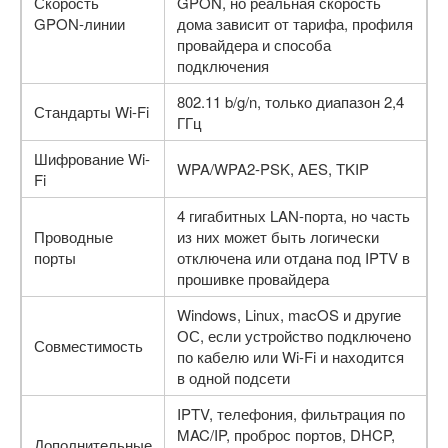
Скорость
GPON, но реальная скорость
GPON-линии
дома зависит от тарифа, профиля
провайдера и способа
подключения
802.11 b/g/n, только диапазон 2,4
Стандарты Wi-Fi
ГГц
Шифрование Wi-
WPA/WPA2-PSK, AES, TKIP
Fi
4 гигабитных LAN-порта, но часть
Проводные
из них может быть логически
порты
отключена или отдана под IPTV в
прошивке провайдера
Windows, Linux, macOS и другие
ОС, если устройство подключено
Совместимость
по кабелю или Wi-Fi и находится
в одной подсети
IPTV, телефония, фильтрация по
MAC/IP, проброс портов, DHCP,
Дополнительные