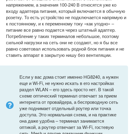
напряжением, а значения 100-240 В относятся уже ко
входу адаптера питания, который включается в обычную
розетку. То есть устройство не подключается напрямую и
к постоянному, и к переменному току «как угодно» –
питание все равно подается через штатный адаптер.
Потребление у таких терминалов небольшое, поэтому
сильной нагрузки на сеть они не создают, но я бы все
равно советовал использовать родной блок питания и не
ставить аппарат в закрытую нишу без вентиляции.
Если у вас дома стоит именно HG8240, а нужен
еще и Wi-Fi, не нужно искать в его настройках
раздел WLAN – его здесь просто нет. В такой
схеме оптический терминал отвечает за прием
интернета от провайдера, а беспроводную сеть
уже поднимает отдельный роутер или точка
доступа. Это нормальная схема, и на практике
она даже удобна – терминал занимается
оптикой, а роутер отвечает за Wi-Fi, гостевую
сеть, Mesh и другие домашние функции.