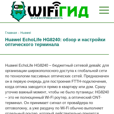
Перейти
к
контенту
Главная
»
Huawei
Huawei EchoLife HG8240: обзор и настройки
оптического терминала
Huawei EchoLife HG8240 – бюджетный сетевой девайс для
организации широкополосного доступа к глобальной сети
по технологии пассивных оптических сетей. Предназначен
он в первую очередь для построения FTTH-подключения,
когда оптика заводится прямо в квартиру или дом. Сразу
уточню важный момент, чтобы не было путаницы: HG8240
– это не полноценный Wi-Fi роутер, а оптический ONT-
терминал. Он принимает сигнал от провайдера по
оптоволокну, а уже раздачу по Wi-Fi обычно выполняет
отдельный роутер, который действительно придется