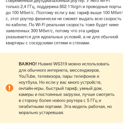
современный двухдиапазонный роутер. У него Wi-Fi
только 2,4 ГГц, поддержка 802.11b/g/n и проводные порты
до 100 Мбит/с. Поэтому если у вас тариф выше 100 Мбит/
с, этот роутер физически не сможет выдать всю скорость
по кабелю. По Wi-Fi реальная скорость тоже будет ниже
заявленных 300 Мбит/с, потому что эта цифра
указывается для идеальных условий, а не для обычной
квартиры с соседскими сетями и стенами.
ВАЖНО!
Huawei WS319 можно использовать
для обычного интернета, мессенджеров,
YouTube, телевизора, пары телефонов и
ноутбука. Но если у вас много устройств,
онлайн-игры, быстрый тариф, умный дом,
камеры и постоянные загрузки, лучше смотреть
в сторону более нового роутера с 5 ГГц и
гигабитными портами. Эта модель рабочая, но
морально устаревшая.