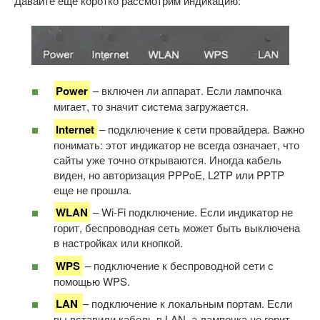
Давайте еще коротко рассмотрим индикацию:
Power
– включен ли аппарат. Если лампочка
мигает, то значит система загружается.
Internet
– подключение к сети провайдера. Важно
понимать: этот индикатор не всегда означает, что
сайты уже точно открываются. Иногда кабель
виден, но авторизация PPPoE, L2TP или PPTP
еще не прошла.
WLAN
– Wi-Fi подключение. Если индикатор не
горит, беспроводная сеть может быть выключена
в настройках или кнопкой.
WPS
– подключение к беспроводной сети с
помощью WPS.
LAN
– подключение к локальным портам. Если
вы вставили кабель в LAN, а лампочка не горит,