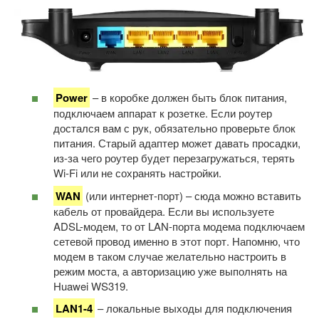
Power
– в коробке должен быть блок питания,
подключаем аппарат к розетке. Если роутер
достался вам с рук, обязательно проверьте блок
питания. Старый адаптер может давать просадки,
из-за чего роутер будет перезагружаться, терять
Wi-Fi или не сохранять настройки.
WAN
(или интернет-порт) – сюда можно вставить
кабель от провайдера. Если вы используете
ADSL-модем, то от LAN-порта модема подключаем
сетевой провод именно в этот порт. Напомню, что
модем в таком случае желательно настроить в
режим моста, а авторизацию уже выполнять на
Huawei WS319.
LAN1-4
– локальные выходы для подключения