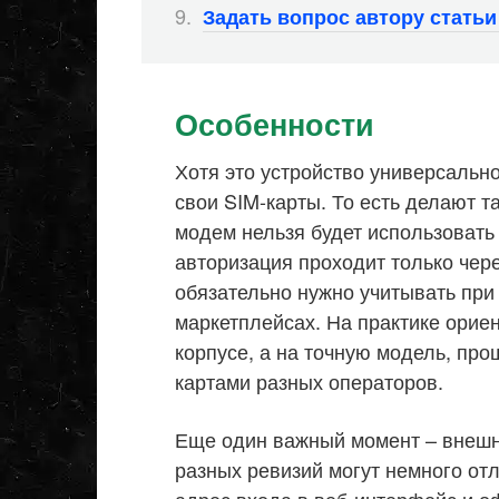
Задать вопрос автору стать
Особенности
Хотя это устройство универсальн
свои SIM-карты. То есть делают т
модем нельзя будет использовать 
авторизация проходит только чер
обязательно нужно учитывать при 
маркетплейсах. На практике орие
корпусе, а на точную модель, пр
картами разных операторов.
Еще один важный момент – внешне
разных ревизий могут немного от
адрес входа в веб-интерфейс и о