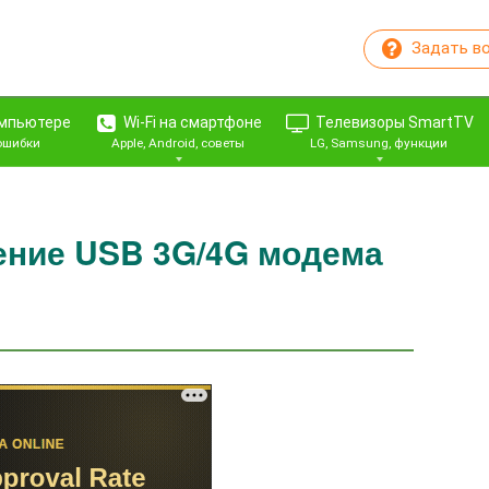
Задать в
омпьютере
Wi-Fi на смартфоне
Телевизоры SmartTV
 ошибки
Apple, Android, советы
LG, Samsung, функции
ение USB 3G/4G модема