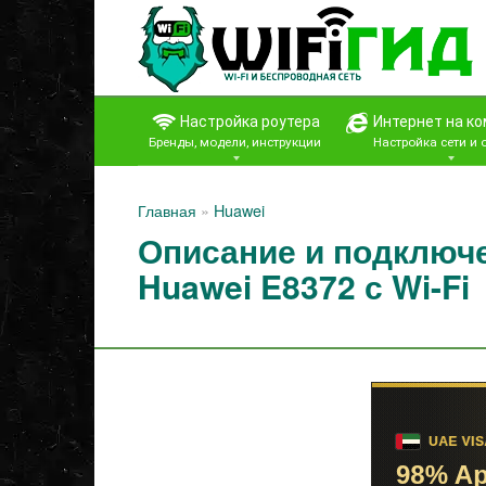
Перейти
к
контенту
Настройка роутера
Интернет на к
Бренды, модели, инструкции
Настройка сети и
Главная
»
Huawei
Описание и подключ
Huawei E8372 с Wi-Fi