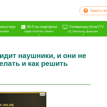
Задать в
омпьютере
Wi-Fi на смартфоне
Телевизоры SmartTV
 ошибки
Apple, Android, советы
LG, Samsung, функции
идит наушники, и они не
елать и как решить