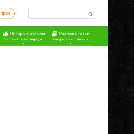
Поиск:
опрос
Обзоры и отзывы
Разные статьи
Честный голос народа
Интересно и полезно