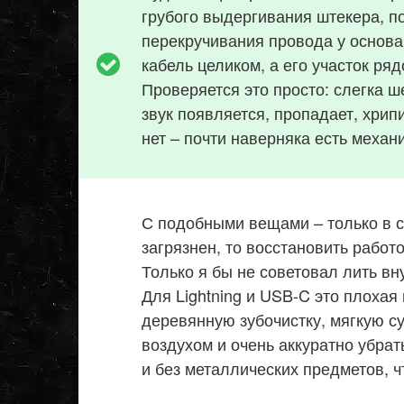
грубого выдергивания штекера, п
перекручивания провода у основа
кабель целиком, а его участок ря
Проверяется это просто: слегка ш
звук появляется, пропадает, хрип
нет – почти наверняка есть механ
С подобными вещами – только в с
загрязнен, то восстановить работ
Только я бы не советовал лить вн
Для Lightning и USB-C это плохая
деревянную зубочистку, мягкую с
воздухом и очень аккуратно убрат
и без металлических предметов, ч