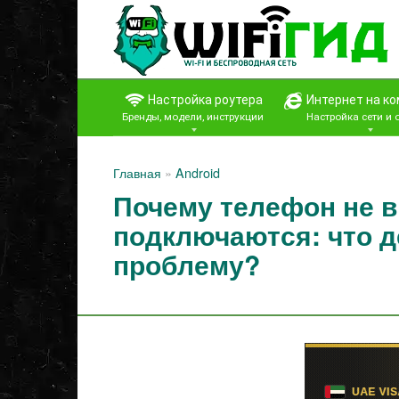
Перейти
к
контенту
Настройка роутера
Интернет на к
Бренды, модели, инструкции
Настройка сети и
Главная
»
Android
Почему телефон не в
подключаются: что д
проблему?