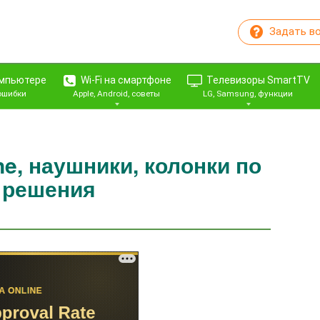
Задать в
омпьютере
Wi-Fi на смартфоне
Телевизоры SmartTV
 ошибки
Apple, Android, советы
LG, Samsung, функции
ne, наушники, колонки по
и решения