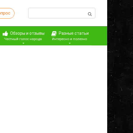
Поиск:
опрос
Обзоры и отзывы
Разные статьи
Честный голос народа
Интересно и полезно