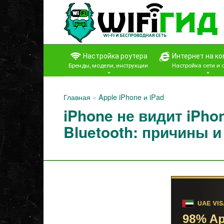
Перейти
к
контенту
Настройка роутера
Интернет на к
Бренды, модели, инструкции
Настройка сети и
Главная
»
Apple iPhone и iPad
iPhone не видит iPho
Bluetooth: причины 