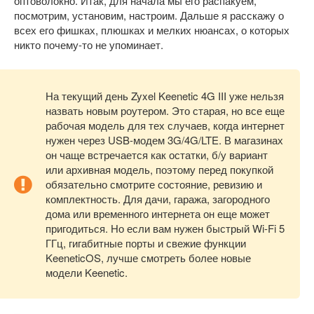
оптоволокно. Итак, для начала мы его распакуем,
посмотрим, установим, настроим. Дальше я расскажу о
всех его фишках, плюшках и мелких нюансах, о которых
никто почему-то не упоминает.
На текущий день Zyxel Keenetic 4G III уже нельзя
назвать новым роутером. Это старая, но все еще
рабочая модель для тех случаев, когда интернет
нужен через USB-модем 3G/4G/LTE. В магазинах
он чаще встречается как остатки, б/у вариант
или архивная модель, поэтому перед покупкой
обязательно смотрите состояние, ревизию и
комплектность. Для дачи, гаража, загородного
дома или временного интернета он еще может
пригодиться. Но если вам нужен быстрый Wi-Fi 5
ГГц, гигабитные порты и свежие функции
KeeneticOS, лучше смотреть более новые
модели Keenetic.