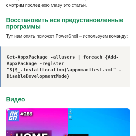
смотрим последнюю главу это статьи.
Восстановить все предустановленные
программы
Тут нам опять поможет PowerShell – используем команду:
Get-AppxPackage -allusers | foreach {Add-
AppxPackage -register 
"$($_.InstallLocation)\appxmanifest.xml" -
DisableDevelopmentMode}
Видео