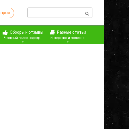
Поиск:
опрос
Обзоры и отзывы
Разные статьи
Честный голос народа
Интересно и полезно