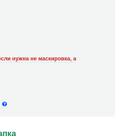
сли нужна не маскировка, а
и
апка