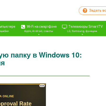
Задать в
омпьютере
Wi-Fi на смартфоне
Телевизоры SmartTV
 ошибки
Apple, Android, советы
LG, Samsung, функции
ую папку в Windows 10:
ия